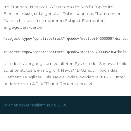
Im Standard NewsML-G2 werden die Media Topics im
Element
genutzt. Dabei kann das Thema einer
<subject>
Nachricht auch mit mehreren Subject-Elementen
angegeben werden:
<subject type="cpnat:abstract" qcode="medtop:04000000">Wirtsch
<subject type="cpnat:abstract" qcode="medtop 20000523>Arbeitsm
Um den Übergang zum veralteten System der Stichwortzeile
zu unterstützen, ermöglicht NewsML-G2 auch noch das
Element <slugline>. Die NewsCodes werden laut IPTC unter
anderem von AP, AFP und Reuters genutzt.
© agenturjournalismus.de 2026