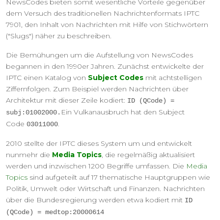
NewsCodes bieten somit wesentliche Vorteile gegenüber
dem Versuch des traditionellen Nachrichtenformats IPTC
7901, den Inhalt von Nachrichten mit Hilfe von Stichwörtern
("Slugs") näher zu beschreiben.
Die Bemühungen um die Aufstellung von NewsCodes
begannen in den 1990er Jahren. Zunächst entwickelte der
IPTC einen Katalog von
Subject Codes
mit achtstelligen
Ziffernfolgen. Zum Beispiel werden Nachrichten über
Architektur mit dieser Zeile kodiert:
ID (QCode) =
Ein Vulkanausbruch hat den Subject
subj:01002000.
Code
.
03011000
2010 stellte der IPTC dieses System um und entwickelt
nunmehr die
Media Topics
, die regelmäßig aktualisiert
werden und inzwischen 1200 Begriffe umfassen. Die
Media
Topics
sind aufgeteilt auf 17 thematische Hauptgruppen wie
Politik, Umwelt oder Wirtschaft und Finanzen. Nachrichten
über die Bundesregierung werden etwa kodiert mit
ID
(QCode) = medtop:20000614