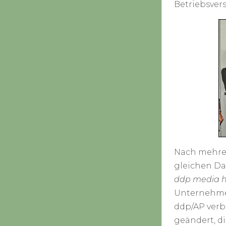
Betriebsver
Nach mehrer
gleichen Da
ddp media h
Unternehmen
ddp/AP verb
geändert, d