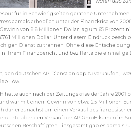
waren also z
espür für in Schwierigkeiten geratene Unternehmen n
ress damals erheblich unter der Finanzkrise von 2008
ewinn von 8,8 Millionen Dollar lag um 65 Prozent nie
676,1 Millionen Dollar. Unter diesem Eindruck beschl
chigen Dienst zu trennen. Ohne diese Entscheidung w
 in ihrem Finanzbericht und bezifferte die einmalige
, den deutschen AP-Dienst an ddp zu verkaufen, "
war
rieb Löw.
 hatte auch nach der Zeitungskrise der Jahre 2001 bi
 und war mit einem Gewinn von etwa 2,5 Millionen Eur
h daher zunächst um einen Verkauf des französischen
Gerüchte über den Verkauf der AP GmbH kamen im Som
eutschen Beschäftigten - insgesamt gab es damals rund