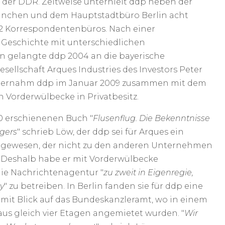
 der DDR. Zeitweise unterhielt ddp neben der
ünchen und dem Hauptstadtbüro Berlin acht
2 Korrespondentenbüros. Nach einer
 Geschichte mit unterschiedlichen
rn gelangte ddp 2004 an die bayerische
sellschaft Arques Industries des Investors Peter
übernahm ddp im Januar 2009 zusammen mit dem
n Vorderwülbecke in Privatbesitz.
0 erschienenen Buch "
Flusenflug. Die Bekenntnisse
gers
" schrieb Löw, der ddp sei für Arques ein
" gewesen, der nicht zu den anderen Unternehmen
 Deshalb habe er mit Vorderwülbecke
die Nachrichtenagentur "
zu zweit in Eigenregie,
y
" zu betreiben. In Berlin fanden sie für ddp eine
 mit Blick auf das Bundeskanzleramt, wo in einem
s gleich vier Etagen angemietet wurden. "
Wir