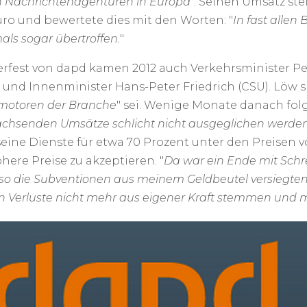
Nachrichtenagenturen in Europa
". Seinen Umsatz st
uro und bewertete dies mit den Worten: "
In fast allen
mals sogar übertroffen.
"
est von dapd kamen 2012 auch Verkehrsminister Pete
 und Innenminister Hans-Peter Friedrich (CSU). Löw s
motoren der Branche
" sei. Wenige Monate danach folgt
achsenden Umsätze schlicht nicht ausgeglichen werde
eine Dienste für etwa 70 Prozent unter den Preisen 
ere Preise zu akzeptieren. "
Da war ein Ende mit Schr
 die Subventionen aus meinem Geldbeutel versiegten, 
 Verluste nicht mehr aus eigener Kraft stemmen und m