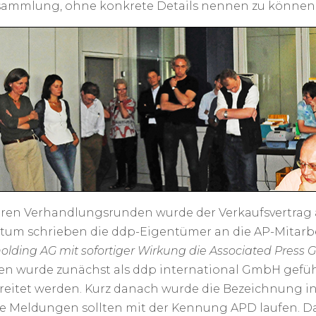
sammlung, ohne konkrete Details nennen zu könne
en Verhandlungsrunden wurde der Verkaufsvertrag 
tum schrieben die ddp-Eigentümer an die AP-Mitarbei
olding AG mit sofortiger Wirkung die Associated Pre
 wurde zunächst als ddp international GmbH geführ
reitet werden. Kurz danach wurde die Bezeichnung 
ie Meldungen sollten mit der Kennung APD laufen. D