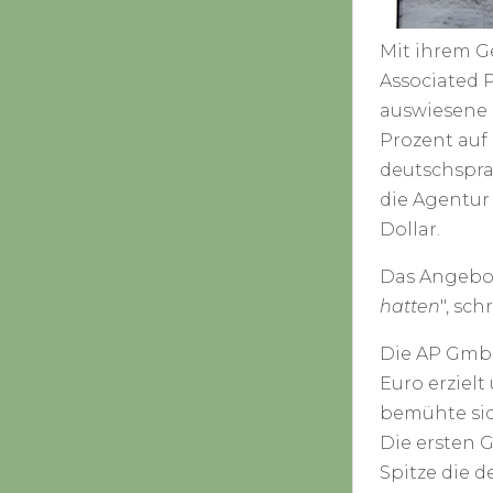
Mit ihrem G
Associated P
auswiesene G
Prozent auf 
deutschspra
die Agentur
Dollar.
Das Angebot
hatten
", sch
Die AP GmbH
Euro erzielt
bemühte sic
Die ersten 
Spitze die d