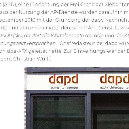
t (APD), eine Einrichtung der Freikirche der Siebent
us der Nutzung der AP-Dienste wurden daraufhin mi
eptember 2010 mit der Gründung der dapd Nachrich
dp und den ehemaligen deutschen AP-Dienst. Löw sc
DADP (
sic
), da dort die Wortelemente der ddp und der 
nungswert versprachen.
" Chefredakteur bei dapd wurd
on dpa-AFX geleitet hatte. Zur Einweihungsfeier der 
dent Christian Wulff.