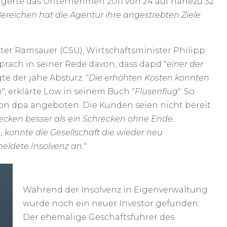
eigerte das Unternehmen 2011 von 24 auf nahezu 32
 Bereichen hat die Agentur ihre angestrebten Ziele
r Ramsauer (CSU), Wirtschaftsminister Philipp
prach in seiner Rede davon, dass dapd "
einer der
e der jähe Absturz. "
Die erhöhten Kosten konnten
n
", erklärte Löw in seinem Buch "
Flusenflug
". So
von dpa angeboten. Die Kunden seien nicht bereit
ecken besser als ein Schrecken ohne Ende.
konnte die Gesellschaft die wieder neu
eldete Insolvenz an.
"
Während der Insolvenz in Eigenverwaltung
wurde noch ein neuer Investor gefunden:
Der ehemalige Geschäftsführer des