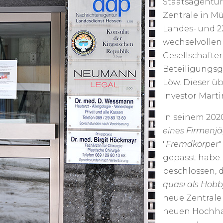
Staatsagentur
Zentrale in M
Landes- und 2
wechselvollen
Gesellschafte
Beteiligungsge
Löw. Dieser 
Investor Marti
In seinem 202
eines Firmenjä
"
Fremdkörper
gepasst habe.
beschlossen, 
quasi als Hobb
neue Zentrale
neuen Hochhau