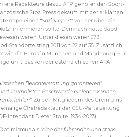
ehrere Redakteure des zu AFP gehörenden Sport-
anzösische Sipa Press gekauft, mit der erklärten
egte dapd einen "
Sozialreport
" vor, der über die
latz
" informieren sollte. Demnach hatte dapd
gewesen waren. Unter diesen waren 378
pd-Standorte stieg 2011 von 22 auf 35. Zusätzlich
n sowie die Büros in München und Magdeburg. Für
ngeführt, das von der österreichischen APA
listischen Berichterstattung garantieren
".
und Journalisten Beschwerde einlegen können,
änkt fühlen
". Zu den Mitgliedern des Gremiums
hemalige Chefredakteur der CSU-Parteizeitung
F-Intendant Dieter Stolte (1934-2023).
Optimismus als "
eine der führenden und stark