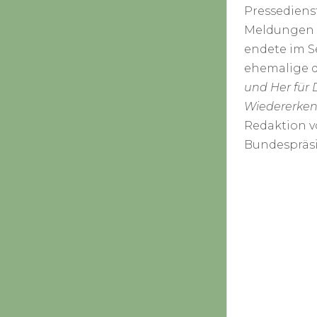
Pressediens
Meldungen a
endete im S
ehemalige d
und Her für 
Wiedererken
Redaktion v
Bundespräsi