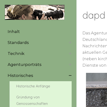
dapd
Inhalt
Das Agentur
Deutschland.
Standards
Nachrichten
aktuellen G
Technik
(neben kirc
Agenturporträts
Dienste von
Historisches
Historische Anfänge
Gründung von
Genossenschaften