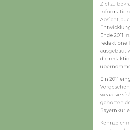
Ziel zu bek
Informations
Absicht, auc
Entwicklung
Ende 2011 i
redaktionell
ausgebaut w
die redakti
übernommen
Ein 2011 eing
Vorgesehen 
wenn sie sich
gehörten de
Bayernkurier
Kennzeichne