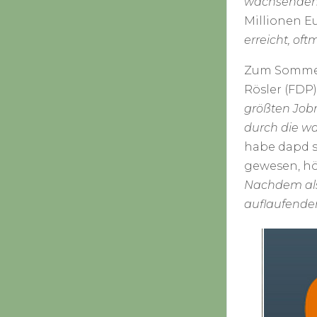
wachsenden 
Millionen E
erreicht, oft
Zum Sommerf
Rösler (FDP)
größten Job
durch die w
habe dapd s
gewesen, höh
Nachdem also
auflaufenden