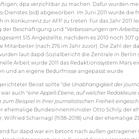
räftigen, dpa verzichtbar zu machen. Dafür wurden m
-Dienstes (sid) abgeworben. Im Juni 2011 wurde die fr
h in Konkurrenz zur AFP zu treten. Für das Jahr 2011 l
 der Beschäftigung und "
Verbesserungen am Arbeitsp
nsgesamt 515 Angestellte, nachdem es 2010 noch 307 
e Mitarbeiter (nach 276 im Jahr zuvor). Die Zahl der da
urden laut dapd-Sozialbericht die Zentrale in Berli
onelle Arbeit wurde 2011 das Redaktionssystem Mars ei
 und an eigene Bedürfnisse angepasst wurde.
erichteter Beirat sollte "
die Unabhängigkeit der journa
war auch "
eine Appell-Ebene, auf welcher Redakteure 
 zum Beispiel in ihrer journalistischen Freiheit eingeschr
r ehemalige Bundesinnenminister Otto Schily, der e
, Wilfried Scharnagl (1938-2018) und der ehemalige ZD
nd für dapd war ein betont nach außen getragener 