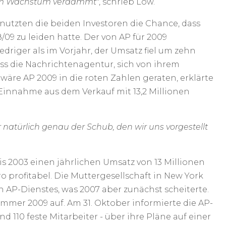
um Wachstum verdammt
", schrieb Löw.
utzten die beiden Investoren die Chance, dass
/09 zu leiden hatte. Der von AP für 2009
driger als im Vorjahr, der Umsatz fiel um zehn
oss die Nachrichtenagentur, sich von ihrem
äre AP 2009 in die roten Zahlen geraten, erklärte
 Einnahme aus dem Verkauf mit 13,2 Millionen
 natürlich genau der Schub, den wir uns vorgestellt
s 2003 einen jährlichen Umsatz von 13 Millionen
o profitabel. Die Muttergesellschaft in New York
 AP-Dienstes, was 2007 aber zunächst scheiterte.
mer 2009 auf. Am 31. Oktober informierte die AP-
 110 feste Mitarbeiter - über ihre Pläne auf einer