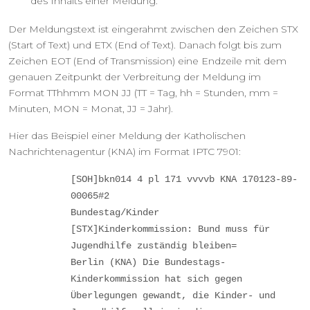
des Inhalts einer Meldung.
Der Meldungstext ist eingerahmt zwischen den Zeichen STX
(Start of Text) und ETX (End of Text). Danach folgt bis zum
Zeichen EOT (End of Transmission) eine Endzeile mit dem
genauen Zeitpunkt der Verbreitung der Meldung im
Format TThhmm MON JJ (TT = Tag, hh = Stunden, mm =
Minuten, MON = Monat, JJ = Jahr).
Hier das Beispiel einer Meldung der Katholischen
Nachrichtenagentur (KNA) im Format IPTC 7901:
[SOH]bkn014 4 pl 171 vvvvb KNA 170123-89-
00065#2
Bundestag/Kinder
[STX]Kinderkommission: Bund muss für
Jugendhilfe zuständig bleiben=
Berlin (KNA) Die Bundestags-
Kinderkommission hat sich gegen
Überlegungen gewandt, die Kinder- und